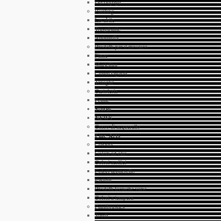
Decoupage
Painting
Lavabile
Traspirante
Antimuffa
Prodotti per il mosaico
Pinze
Martellini
Cunei/Taglioli
Tenaglie
Cartoleria
Penne
Stores
NEWS
Corso di acquerello
Fine Arts
Colours
Colori ad olio
Colori acrilici
Colori acquerello
Pastelli
Prodotti tecniche varie
Colori a tempera
Paintbrushes
Tondi