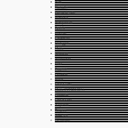
Piatti
Ventaglio
Lingua di gatto
Mandorla
Portapennelli
Spatole
Disegno
Carboncini
Fustaggini
Matite
Strumenti
Accessories
Varie
Supports
Cavalletti
Boxes
Linea Giotto
Matite SUPERMINA
Pennarelli
Cere & Olio
Acquerelli
Tempera
Make Up
Decoupage