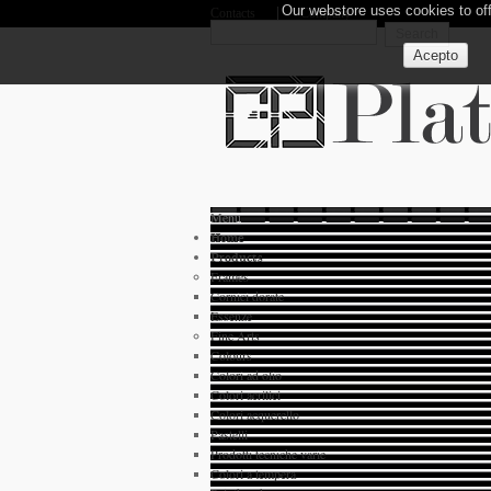
Our webstore uses cookies to off
Contacts
Company
Menu
Home
Products
Frames
Cornici dorate
Essenze
Fine Arts
Colours
Colori ad olio
Colori acrilici
Colori acquerello
Pastelli
Prodotti tecniche varie
Colori a tempera