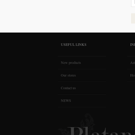
USEFUL LINKS
IN
New products
Az
Our stores
Ho
Contact us
NEWS