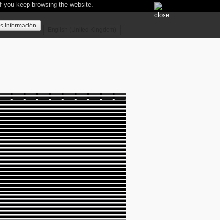
if you keep browsing the website.
s Información
English (United Kingdom)