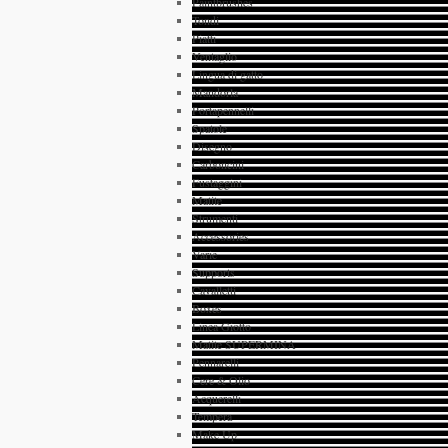
Paintbrushes
Tondi
Piatti
Ventaglio
Lingua di gatto
Mandorla
Portapennelli
Spatole
Disegno
Carboncini
Fustaggini
Matite
Strumenti
Accessories
Varie
Supports
Cavalletti
Boxes
Linea Giotto
Matite SUPERMINA
Pennarelli
Cere & Olio
Acquerelli
Tempera
Make Up