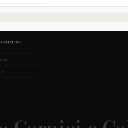
FORMATIONS
ienda
me