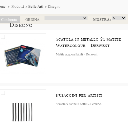
ome
>
Prodotti
>
Belle Arti
>
Disegno
MOSTRA:
ORDINA
Disegno
Disegno
Scatola in metallo 24 matite
Watercolour - Derwent
Matite acquerellabili - Derwent
Fusaggini per artisti
Scatola 5 cannelli sottili - Ferrario.