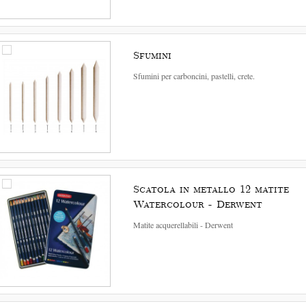
Sfumini
Sfumini per carboncini, pastelli, crete.
Scatola in metallo 12 matite
Watercolour - Derwent
Matite acquerellabili - Derwent