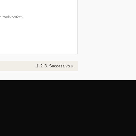
in modo perfetto.
1
2
3
Successivo »