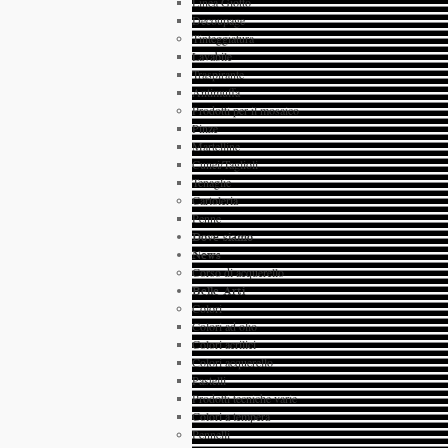
Linea Giotto
Decoupage
Tinteggiatura
Lavabile
Traspirante
Antimuffa
Prodotti per il mosaico
Pinze
Martelline
Cunei/Taglioli
Tenaglie
Cartoleria
Penne
Dove siamo
News
Corso di acquerello
Belle Arti
Colori
Colori ad olio
Colori acrilici
Colori acquerello
Pastelli
Prodotti tecniche varie
Colori a tempera
Pennelli