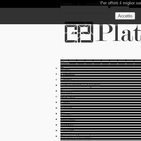
Per offrirti il miglior
Contatti
Azienda
Menu
Home
Prodotti
Cornici
Cornici Dorate e Argentate
Essenze
Belle Arti
Colori
Pennelli
Disegno
Accessori
Supporti
Cavalletti
Cassette e idee regalo