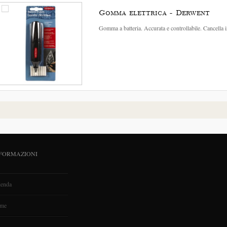
Gomma elettrica - Derwent
Gomma a batteria. Accurata e controllabile. Cancella 
FORMAZIONI
ienda
me