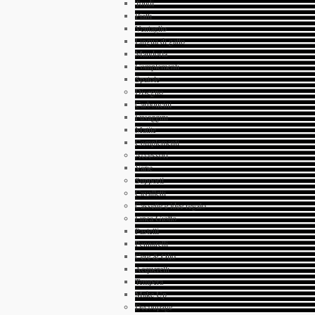
Tondi
Piatti
Ventaglio
Lingua di gatto
Mandorla
Complementi
Spatole
Disegno
Carboncini
Fusaggini
Matite
Complementi
Accessori
Varie
Supporti
Cavalletti
Cassette e idee regalo
Linea Giotto
Pastelli
Pennarelli
Cere & Olio
Acquerelli
Tempera
Make Up
Decoupage