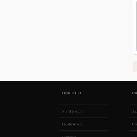
LINK UTILI
IN
Nuovi prodotti
Az
I nostri negozi
Ho
Contattaci